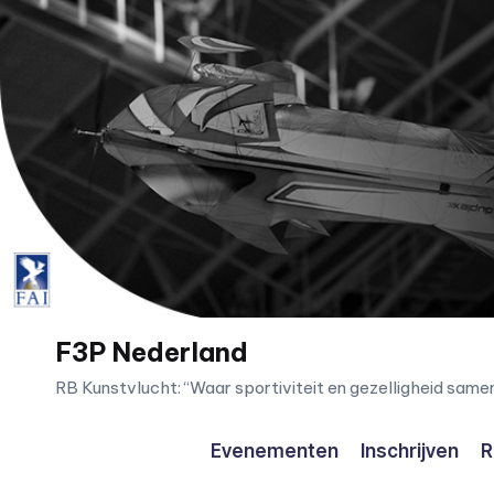
Ga
naar
de
inhoud
F3P Nederland
RB Kunstvlucht: “Waar sportiviteit en gezelligheid sam
Evenementen
Inschrijven
R